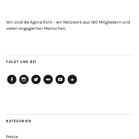
Wir sind die Agora Köln – ein Netzwerk aus 160 Mitgliedern und
vielen engagierten Menschen.
FOLGT UNS BEI
Agora
Agora
Agora
Agora
Agora
Agora
Köln
Köln
Köln
Köln
Köln
Köln
auf
auf
auf
auf
auf
auf
Facebook
Instagram
Twitter
Flickr
Youtube
Soundcloud
KATEGORIEN
Presse