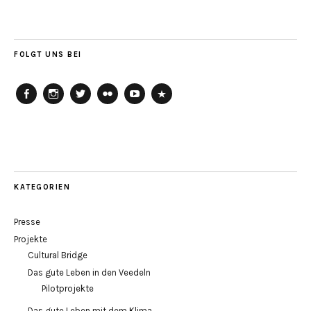
FOLGT UNS BEI
Agora
Agora
Agora
Agora
Agora
Agora
Köln
Köln
Köln
Köln
Köln
Köln
auf
auf
auf
auf
auf
auf
Facebook
Instagram
Twitter
Flickr
Youtube
Soundcloud
KATEGORIEN
Presse
Projekte
Cultural Bridge
Das gute Leben in den Veedeln
Pilotprojekte
Das gute Leben mit dem Klima