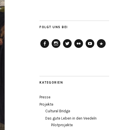
FOLGT UNS BEI
Agora
Agora
Agora
Agora
Agora
Agora
Köln
Köln
Köln
Köln
Köln
Köln
auf
auf
auf
auf
auf
auf
Facebook
Instagram
Twitter
Flickr
Youtube
Soundcloud
KATEGORIEN
Presse
Projekte
Cultural Bridge
Das gute Leben in den Veedeln
Pilotprojekte