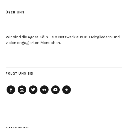
ÜBER UNS
Wir sind die Agora Köln – ein Netzwerk aus 160 Mitgliedern und
vielen engagierten Menschen.
FOLGT UNS BEI
Agora
Agora
Agora
Agora
Agora
Agora
Köln
Köln
Köln
Köln
Köln
Köln
auf
auf
auf
auf
auf
auf
Facebook
Instagram
Twitter
Flickr
Youtube
Soundcloud